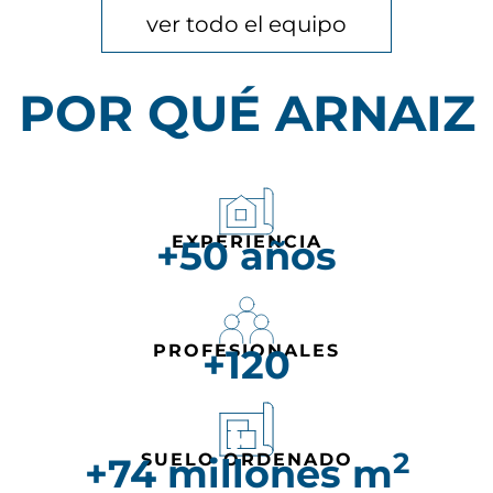
ver todo el equipo
POR QUÉ ARNAIZ
EXPERIENCIA
+
50
 años
PROFESIONALES
+
120
2
SUELO ORDENADO
+
74
 millones m