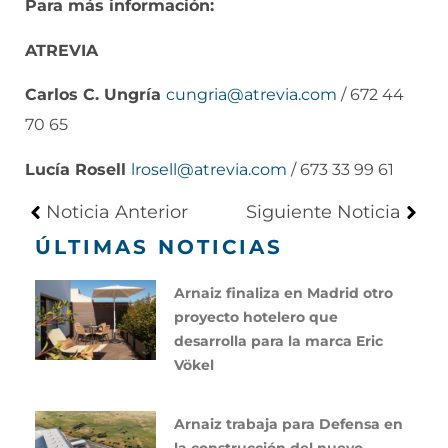
Para más información:
ATREVIA
Carlos C. Ungría
cungria@atrevia.com
/ 672 44
70 65
Lucía Rosell
lrosell@atrevia.com
/ 673 33 99 61
Noticia Anterior
Siguiente Noticia
ÚLTIMAS NOTICIAS
Arnaiz finaliza en Madrid otro
proyecto hotelero que
desarrolla para la marca Eric
Vökel
Arnaiz trabaja para Defensa en
la construcción del nuevo